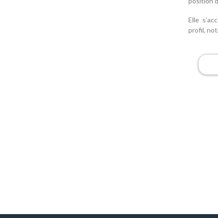
position 
Elle s’a
profil, n