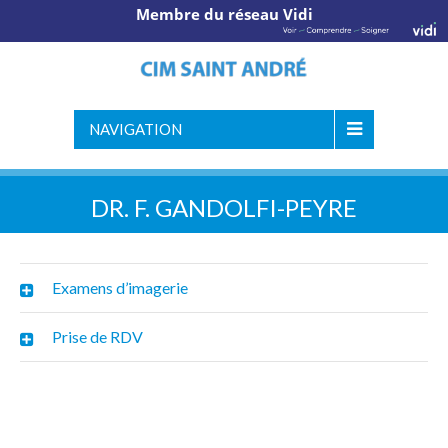
Membre du réseau Vidi
NAVIGATION
DR. F. GANDOLFI-PEYRE
Examens d’imagerie
Prise de RDV