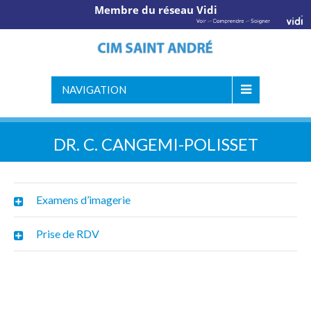
Membre du réseau Vidi
NAVIGATION
DR. C. CANGEMI-POLISSET
Examens d’imagerie
Prise de RDV